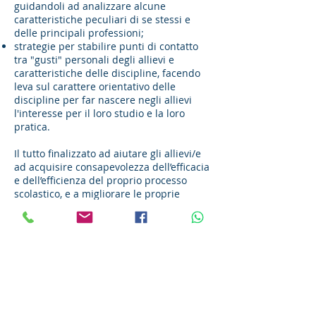
guidandoli ad analizzare alcune
caratteristiche peculiari di se stessi e
delle principali professioni;
strategie per stabilire punti di contatto
tra "gusti" personali degli allievi e
caratteristiche delle discipline, facendo
leva sul carattere orientativo delle
discipline per far nascere negli allievi
l'interesse per il loro studio e la loro
pratica.
Il tutto finalizzato ad aiutare gli allievi/e
ad acquisire consapevolezza dell’efficacia
e dell’efficienza del proprio processo
scolastico, e a migliorare le proprie
strategie di apprendimento, allo scopo di
avere un ventaglio più ampio di
opportunità.
Il corso è rendicontabile con la CARTA
DOCENTE (Legge n. 107/2015) e rientra
nella FORMAZIONE OBBLIGATORIA
DOCENTI (Direttiva n. 170 del
21.03.2016)
.