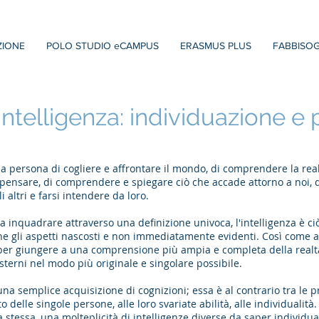
IONE
POLO STUDIO eCAMPUS
ERASMUS PLUS
FABBISOG
di intelligenza: individuazione
lla persona di cogliere e affrontare il mondo, di comprendere la real
pensare, di comprendere e spiegare ciò che accade attorno a noi, di
i altri e farsi intendere da loro.
 da inquadrare attraverso una definizione univoca, l'intelligenza è
ne gli aspetti nascosti e non immediatamente evidenti. Così come a
, per giungere a una comprensione più ampia e completa della realtà
 esterni nel modo più originale e singolare possibile.
una semplice acquisizione di cognizioni; essa è al contrario tra le p
delle singole persone, alle loro svariate abilità, alle individualit
la stessa, una molteplicità di intelligenze diverse da saper individua