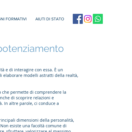
NI FORMATIVI
AIUTI DI STATO
 e potenziamento
tà e di interagire con essa. È un
 elaborare modelli astratti della realtà,
 ciò che permette di comprendere la
nche di scoprire relazioni e
. In altre parole, ci conduce a
rincipali dimensioni della personalità,
à. Non esiste una facoltà comune di
re, sfruttare, valorizzare al massimo