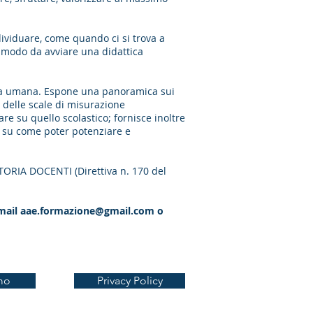
dividuare, come quando ci si trova a
in modo da avviare una didattica
genza umana. Espone una panoramica sui
e delle scale di misurazione
re su quello scolastico; fornisce inoltre
ne su come poter potenziare e
ORIA DOCENTI (Direttiva n. 170 del
-mail
aae.formazione@gmail.com
o
mo
Privacy Policy