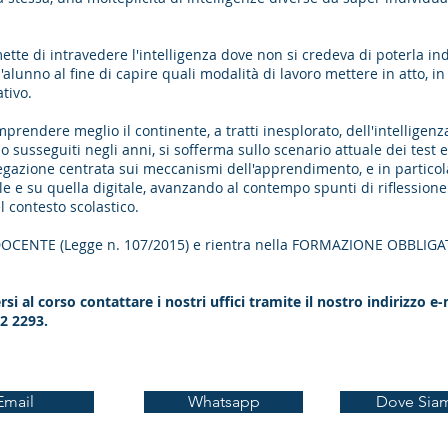
tte di intravedere l'intelligenza dove non si credeva di poterla in
l'alunno al fine di capire quali modalità di lavoro mettere in atto, 
tivo.
mprendere meglio il continente, a tratti inesplorato, dell'intelli
o susseguiti negli anni, si sofferma sullo scenario attuale dei test 
piegazione centrata sui meccanismi dell'apprendimento, e in particola
ple e su quella digitale, avanzando al contempo spunti di riflessio
 contesto scolastico.
 DOCENTE (Legge n. 107/2015) e rientra nella FORMAZIONE OBBLIGAT
si al corso contattare i nostri uffici tramite il nostro indirizzo e
2 2293.
Email
Whatsapp
Dove Sia